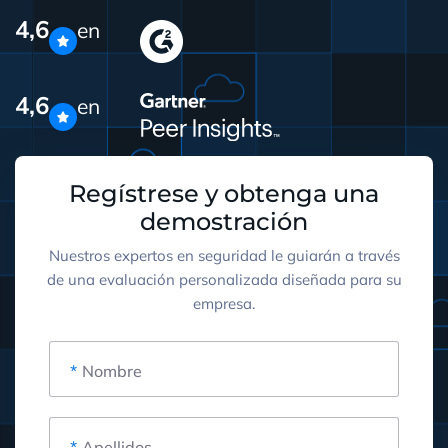
4,6
en
4,6
en
Regístrese y obtenga una
demostración
Nuestros expertos en seguridad le guiarán a través
de una evaluación personalizada diseñada para su
empresa.
*
Nombre
*
Apellidos