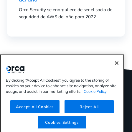
Orca Security se enorgullece de ser el socio de
seguridad de AWS del año para 2022.
By clicking “Accept All Cookies”, you agree to the storing of
cookies on your device to enhance site navigation, analyze site
usage, and assist in our marketing efforts.
Cookie Policy
©2026 Orca Security. All rights reserved.
Accept All Cookies
Reject All
Privacy Policy
Terms of Use
Cookies Settings
Cookies Settings
Virtual Patent Marking